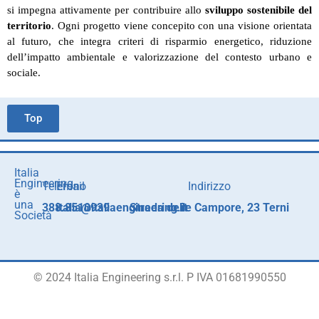
si impegna attivamente per contribuire allo
sviluppo sostenibile del
territorio
. Ogni progetto viene concepito con una visione orientata
al futuro, che integra criteri di risparmio energetico, riduzione
dell’impatto ambientale e valorizzazione del contesto urbano e
sociale.
Top
Italia
Engineering
Telefono
Email
Indirizzo
è
una
388.8510939
italia@italiaengineering.it
Strada delle Campore, 23 Terni
Società
© 2024
Italia Engineering s.r.l.
P IVA 01681990550