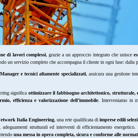
one di lavori complessi
, grazie a un approccio integrato che unisce
es
endo un servizio completo che accompagna il cliente in ogni fase: dalla p
 Manager e tecnici altamente specializzati
, assicura una gestione int
ering significa
ottimizzare il fabbisogno architettonico, strutturale, 
rmio, efficienza e valorizzazione dell’immobile
. Interveniamo in m
etwork Italia Engineering
, una rete qualificata di
imprese edili selez
he, adeguamenti strutturali ed interventi di efficientamento energeti
antendo
una messa in opera completa, sicura e conforme alle normati