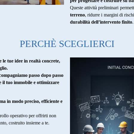
per progettare e costruire su bas
Queste attività preliminari permet
terreno
, ridurre i margini di risc
durabilità dell’intervento finito
.
PERCHÈ SCEGLIERCI
 le tue idee in realtà concrete,
glio.
 accompagniamo passo dopo passo
e il tuo immobile e ottimizzare
ma in modo preciso, efficiente e
ollo operativo per offrirti non
to, costruito insieme a te.